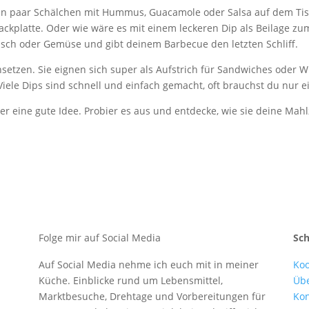
in paar Schälchen mit Hummus, Guacamole oder Salsa auf dem Tis
ackplatte. Oder wie wäre es mit einem leckeren Dip als Beilage zum
eisch oder Gemüse und gibt deinem Barbecue den letzten Schliff.
nsetzen. Sie eignen sich super als Aufstrich für Sandwiches oder W
 Viele Dips sind schnell und einfach gemacht, oft brauchst du nur 
mer eine gute Idee. Probier es aus und entdecke, wie sie deine Mah
Folge mir auf Social Media
Sc
Auf Social Media nehme ich euch mit in meiner
Koo
Küche. Einblicke rund um Lebensmittel,
Üb
Marktbesuche, Drehtage und Vorbereitungen für
Kon