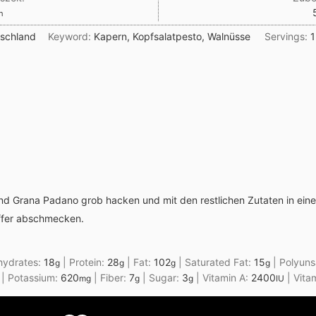
n
n
schland
Keyword:
Kapern, Kopfsalatpesto, Walnüsse
Servings:
1
nd Grana Padano grob hacken und mit den restlichen Zutaten in ein
effer abschmecken.
hydrates:
18
|
Protein:
28
|
Fat:
102
|
Saturated Fat:
15
|
Polyuns
g
g
g
g
|
Potassium:
620
|
Fiber:
7
|
Sugar:
3
|
Vitamin A:
2400
|
Vita
mg
g
g
IU