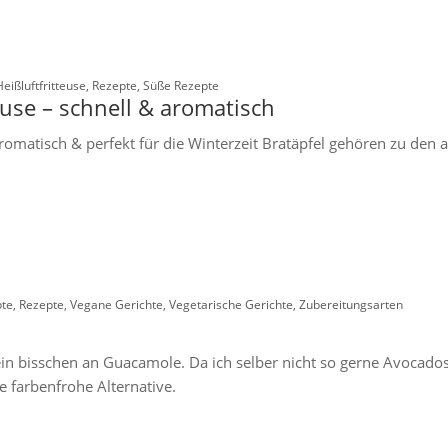
Heißluftfritteuse
,
Rezepte
,
Süße Rezepte
euse – schnell & aromatisch
aromatisch & perfekt für die Winterzeit Bratäpfel gehören zu den a
pte
,
Rezepte
,
Vegane Gerichte
,
Vegetarische Gerichte
,
Zubereitungsarten
 bisschen an Guacamole. Da ich selber nicht so gerne Avocados e
farbenfrohe Alternative.