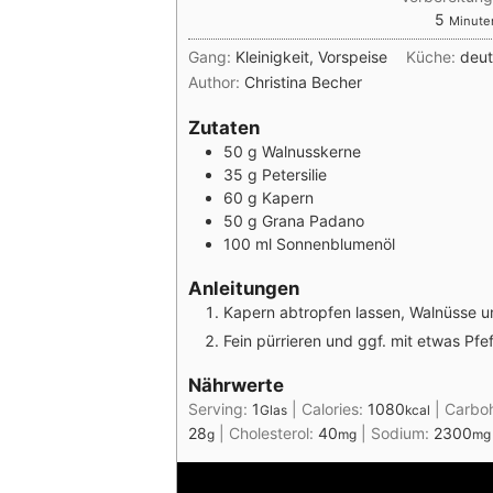
Minute
5
Minute
Gang:
Kleinigkeit, Vorspeise
Küche:
deut
Author:
Christina Becher
Zutaten
50
g
Walnusskerne
35
g
Petersilie
60
g
Kapern
50
g
Grana Padano
100
ml
Sonnenblumenöl
Anleitungen
Kapern abtropfen lassen, Walnüsse u
Fein pürrieren und ggf. mit etwas Pf
Nährwerte
Serving:
1
|
Calories:
1080
|
Carbo
Glas
kcal
28
|
Cholesterol:
40
|
Sodium:
2300
g
mg
mg