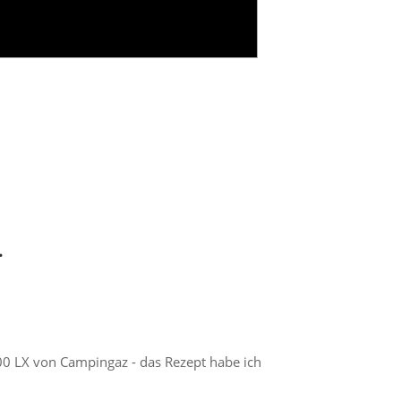
…
00 LX von Campingaz - das Rezept habe ich