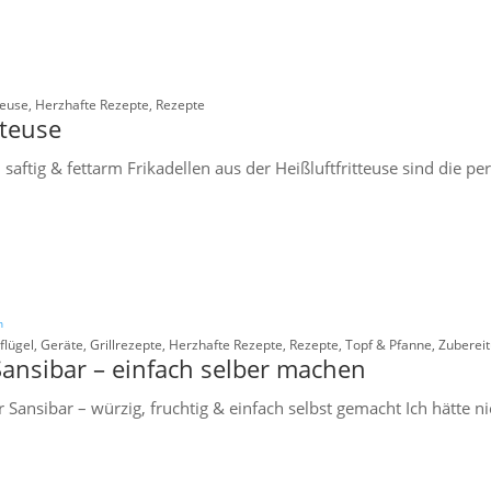
teuse
,
Herzhafte Rezepte
,
Rezepte
tteuse
 saftig & fettarm Frikadellen aus der Heißluftfritteuse sind die per
flügel
,
Geräte
,
Grillrezepte
,
Herzhafte Rezepte
,
Rezepte
,
Topf & Pfanne
,
Zuberei
ansibar – einfach selber machen
 Sansibar – würzig, fruchtig & einfach selbst gemacht Ich hätte ni