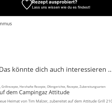
Rezept ausprobiert?
Lass uns wissen
wie du es findest!
ummus
Das könnte dich auch interessieren 
,
Grillrezepte
,
Herzhafte Rezepte
,
Ofengerichte
,
Rezepte
,
Zubereitungsarten
auf dem Campingaz Attitude
eue Heimat von Tim Mälzer, zubereitet auf dem Attitude Grill 21