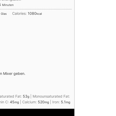
Minuten
5
Minuten
Calories:
1080
Glas
kcal
en Mixer geben.
aturated Fat:
53
|
Monounsaturated Fat:
g
min C:
45
|
Calcium:
520
|
Iron:
5.1
mg
mg
mg