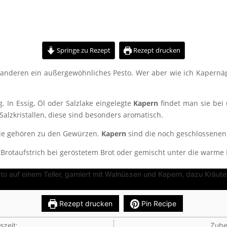
Springe zu Rezept
Rezept drucken
 anderen ein außergewöhnliches Pesto. Wer aber wie ich Kapernäpf
 In Essig, Öl oder Salzlake eingelegte
Kapern
findet man sie bei 
Salzkristallen, diese sind besonders aromatisch.
sie gehören zu den Gewürzen.
Kapern
sind die noch geschlossenen
s Brotaufstrich bei geröstetem Brot oder gemischt unter die warme 
Pesto
Rezept drucken
Pin Recipe
szeit:
Zube