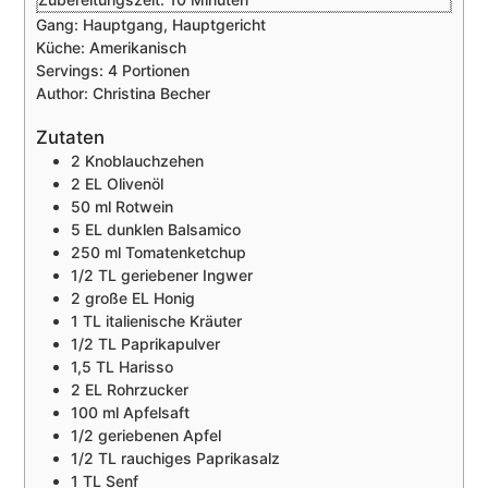
Gang:
Hauptgang, Hauptgericht
Küche:
Amerikanisch
Servings:
4
Portionen
Author:
Christina Becher
Zutaten
2
Knoblauchzehen
2
EL
Olivenöl
50
ml
Rotwein
5
EL
dunklen Balsamico
250
ml
Tomatenketchup
1/2
TL
geriebener Ingwer
2
große EL Honig
1
TL
italienische Kräuter
1/2
TL
Paprikapulver
1,5
TL
Harisso
2
EL
Rohrzucker
100
ml
Apfelsaft
1/2
geriebenen Apfel
1/2
TL
rauchiges Paprikasalz
1
TL
Senf