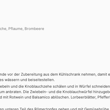
sche, Pflaume, Brombeere
tunde vor der Zubereitung aus dem Kühlschrank nehmen, damit 
s wässern und beiseitestellen.
iebeln und die Knoblauchzehe schälen und in Würfel schneiden.
gsum anbraten. Die Zwiebeln- und die Knoblauchwürfel hinzuge
mit Rotwein und Balsamico ablöschen. Lorbeerblätter, Pfeffer
den unteren Teil des Römertopfes geben und mit Gemüsebrühe 