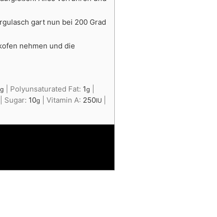
rgulasch gart nun bei 200 Grad
ckofen nehmen und die
6
|
Polyunsaturated Fat:
1
|
g
g
|
Sugar:
10
|
Vitamin A:
250
|
g
IU