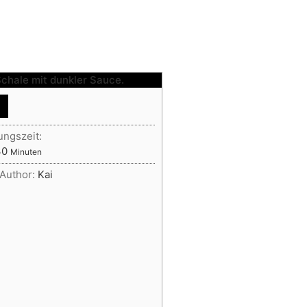
assisch
ungszeit:
Minuten
30
Minuten
Author:
Kai