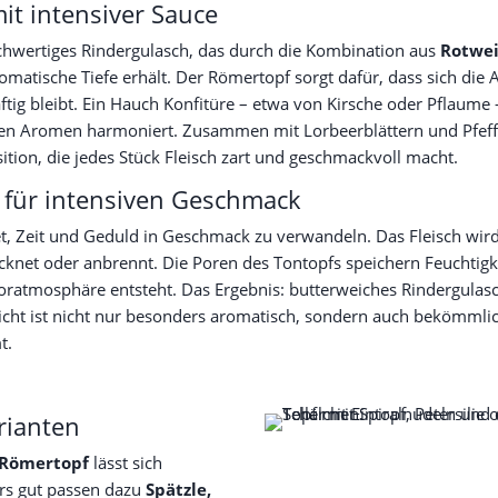
it intensiver Sauce
ochwertiges Rindergulasch, das durch die Kombination aus
Rotwei
matische Tiefe erhält. Der Römertopf sorgt dafür, dass sich die
aftig bleibt. Ein Hauch Konfitüre – etwa von Kirsche oder Pflaume –
ften Aromen harmoniert. Zusammen mit Lorbeerblättern und Pfeff
n, die jedes Stück Fleisch zart und geschmackvoll macht.
für intensiven Geschmack
, Zeit und Geduld in Geschmack zu verwandeln. Das Fleisch wird 
ocknet oder anbrennt. Die Poren des Tontopfs speichern Feuchtig
ratmosphäre entsteht. Das Ergebnis: butterweiches Rindergulasc
icht ist nicht nur besonders aromatisch, sondern auch bekömmlich
t.
rianten
 Römertopf
lässt sich
rs gut passen dazu
Spätzle,