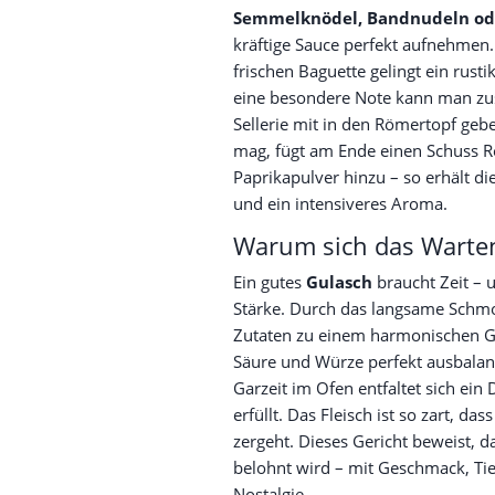
Semmelknödel, Bandnudeln ode
kräftige Sauce perfekt aufnehmen
frischen Baguette gelingt ein rusti
eine besondere Note kann man zus
Sellerie mit in den Römertopf geb
mag, fügt am Ende einen Schuss R
Paprikapulver hinzu – so erhält di
und ein intensiveres Aroma.
Warum sich das Warte
Ein gutes
Gulasch
braucht Zeit – u
Stärke. Durch das langsame Schmo
Zutaten zu einem harmonischen G
Säure und Würze perfekt ausbalan
Garzeit im Ofen entfaltet sich ein
erfüllt. Das Fleisch ist so zart, da
zergeht. Dieses Gericht beweist,
belohnt wird – mit Geschmack, Ti
Nostalgie.