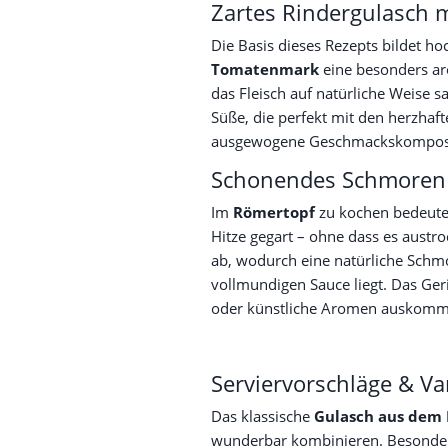
Zartes Rindergulasch m
Die Basis dieses Rezepts bildet h
Tomatenmark
eine besonders aro
das Fleisch auf natürliche Weise s
Süße, die perfekt mit den herzha
ausgewogene Geschmackskompositio
Schonendes Schmoren 
Im
Römertopf
zu kochen bedeutet
Hitze gegart – ohne dass es austr
ab, wodurch eine natürliche Schmo
vollmundigen Sauce liegt. Das Ger
oder künstliche Aromen auskomm
Serviervorschläge & Va
Das klassische
Gulasch aus dem
wunderbar kombinieren. Besonde