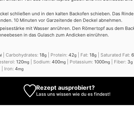
kel schließen und in den kalten Backofen schieben. Das Rinde
tunden. 10 Minuten vor Garzeitende den Deckel abnehmen.
 Speisestärke mit Wasser anrühren. Den Römertopf aus dem Ba
hneebesen in das Gulasch zum Andicken einrühren.
|
Carbohydrates:
18
|
Protein:
42
|
Fat:
18
|
Saturated Fat:
al
g
g
g
esterol:
120
|
Sodium:
400
|
Potassium:
1000
|
Fiber:
3
mg
mg
mg
g
|
Iron:
4
g
mg
Rezept ausprobiert?
Lass uns wissen
wie du es findest!