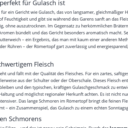
erfekt für Gulasch ist
 für ein Gericht wie Gulasch, das von langsamer, gleichmäßiger Hi
pf Feuchtigkeit und gibt sie während des Garens sanft an das Fle
aftig, ohne auszutrocknen. Im Gegensatz zu herkömmlichen Bräter
romen bündelt und das Gericht besonders aromatisch macht. Sel
h butterweich – ein Ergebnis, das man mit kaum einer anderen Me
oder Rühren – der Römertopf gart zuverlässig und energiesparend
hwertigem Fleisch
eht und fällt mit der Qualität des Fleisches. Für ein zartes, saftig
lerweise aus der Schulter oder der Oberschale. Dieses Fleisch en
leiben und den typischen, kräftigen Gulaschgeschmack zu entwick
 Haltung und möglichst regionaler Herkunft achten. Es ist nicht nu
tensiver. Das lange Schmoren im Römertopf bringt die feinen Fl
mt – ein Zusammenspiel, das Gulasch zu einem echten Sonntagsg
men Schmorens
 für Eilige – und das ist genau sein Geheimnis. Durch das
langsam