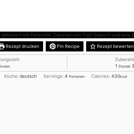
dergulasch aus dem Römertopf – kl
aromatisch
Rezept drucken
Pin Recipe
Rezept bewerten
tungszeit:
Zubereit
nuten
Stunde
1
inuten
Stunde
Küche:
deutsch
Servings:
4
Calories:
430
Personen
kcal