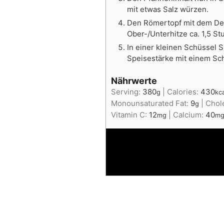
mit etwas Salz würzen.
Den Römertopf mit dem Dec
Ober-/Unterhitze ca. 1,5 S
In einer kleinen Schüssel
Speisestärke mit einem Sc
Nährwerte
Serving:
380
|
Calories:
430
g
kc
Monounsaturated Fat:
9
|
Chol
g
Vitamin C:
12
|
Calcium:
40
mg
m