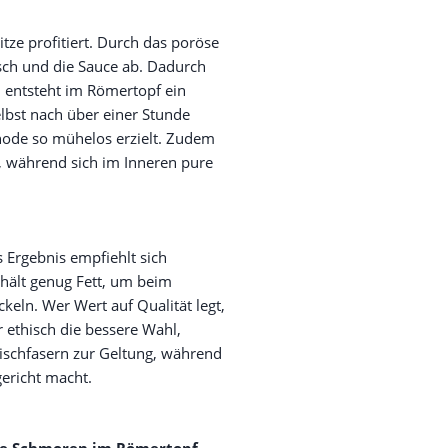
tze profitiert. Durch das poröse
isch und die Sauce ab. Dadurch
n entsteht im Römertopf ein
bst nach über einer Stunde
thode so mühelos erzielt. Zudem
, während sich im Inneren pure
es Ergebnis empfiehlt sich
thält genug Fett, um beim
eln. Wer Wert auf Qualität legt,
r ethisch die bessere Wahl,
eischfasern zur Geltung, während
ericht macht.
e Schmoren im Römertopf