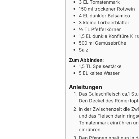
3
EL
Tomatenmark
150
ml
trockener Rotwein
4
EL
dunkler Balsamico
3
kleine Lorbeerblätter
½
TL
Pfefferkörner
1,5
EL
dunkle Konfitüre
Kir
500
ml
Gemüsebrühe
Salz
Zum Abbinden:
1,5
TL
Speisestärke
5
EL
kaltes Wasser
Anleitungen
Das Gulaschfleisch ca.1 S
Den Deckel des Römertopfe
In der Zwischenzeit die Zw
und das Fleisch darin rin
Tomatenmark einrühren und 
einrühren.
Den Pfanneninhalt nun in 