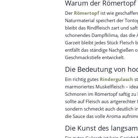
Warum der Römertopf p
Der
Römertopf
ist wie geschaffen
Naturmaterial speichert der Tonto
bleibt das Rindfleisch zart und s
schonendes Dampfklima, das die A
Garzeit bleibt jedes Stück Fleisc
entfällt das ständige Nachgießen 
Geschmackstiefe entwickelt.
Die Bedeutung von hoc
Ein richtig gutes
Rindergulasch
st
marmoriertes Muskelfleisch – idea
Schmoren im Römertopf saftig zu b
sollte auf Fleisch aus artgerechter
sondern schmeckt auch deutlich in
die Sauce das volle Aroma aufnim
Die Kunst des langsa
Ein gutes Gulasch ist kein Gericht