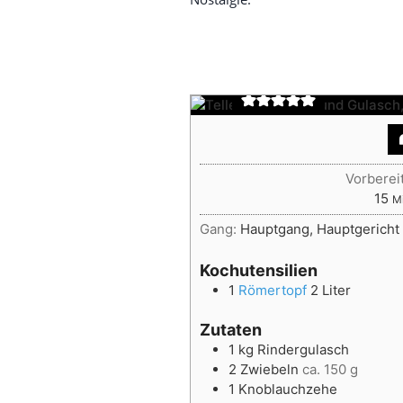
Saftiges Rin
geschmort & 
Vorberei
Mi
15
M
Gang:
Hauptgang, Hauptgericht
Kochutensilien
1
Römertopf
2 Liter
Zutaten
1
kg
Rindergulasch
2
Zwiebeln
ca. 150 g
1
Knoblauchzehe