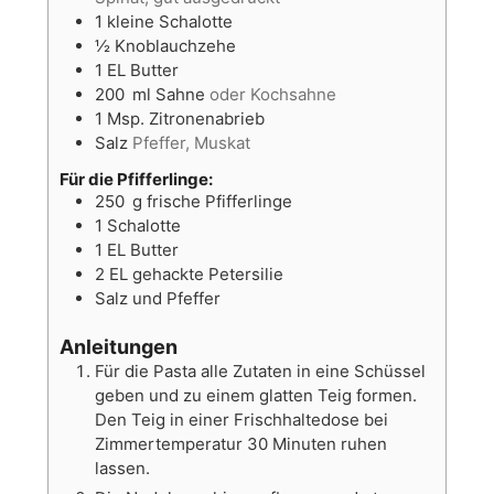
1
kleine Schalotte
½
Knoblauchzehe
1
EL
Butter
200
ml
Sahne
oder Kochsahne
1
Msp.
Zitronenabrieb
Salz
Pfeffer, Muskat
Für die Pfifferlinge:
250
g
frische Pfifferlinge
1
Schalotte
1
EL
Butter
2
EL
gehackte Petersilie
Salz und Pfeffer
Anleitungen
Für die Pasta alle Zutaten in eine Schüssel
geben und zu einem glatten Teig formen.
Den Teig in einer Frischhaltedose bei
Zimmertemperatur 30 Minuten ruhen
lassen.