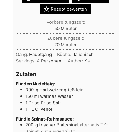
Rezept bewerten
Vorbereitungszeit:
Minuten
50
Minuten
Zubereitungszeit:
Minuten
20
Minuten
Gang:
Hauptgang
Küche:
Italienisch
Servings:
4
Personen
Author:
Kai
Zutaten
Für den Nudelteig:
300
g
Hartweizengrieß
fein
150
ml
warmes Wasser
1
Prise
Prise Salz
1
TL
Olivenöl
Für die Spinat-Rahmsauce:
200
g
frischer Blattspinat
alternativ TK-
Spinat, gut ausgedrückt