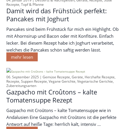
04. Januar 2019 |
Desserts & Nachspeisen
,
Geräte
,
Rezepte
,
Süße
Rezepte
,
Topf & Pfanne
Damit wird das Frühstück perfekt:
Pancakes mit Joghurt
Pancakes sind beim Frühstück für mich ein Highlight. Ob
mit Ahornsirup und Bacon oder mit Konfitüre. Einfach
lecker. Bei diesem Rezept habe ich Joghurt verarbeitet,
welches die Pancakes schön saftig werden lässt.
mehr lesen
06. September 2025 |
Gemüse Rezepte
,
Geräte
,
Herzhafte Rezepte
,
Rezepte
,
Suppen Rezepte
,
Vegane Gerichte
,
Vegetarische Gerichte
,
Zubereitungsarten
Gazpacho mit Croûtons – kalte
Tomatensuppe Rezept
Gazpacho mit Croûtons – kalte Tomatensuppe wie in
Andalusien Eine Gazpacho mit Croûtons ist die perfekte
Antwort auf heiße Tage: herrlich kalt, intensiv ...