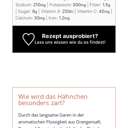
Sodium:
210
|
Potassium:
500
|
Fiber:
1.5
mg
mg
g
|
Sugar:
6
|
Vitamin A:
250
|
Vitamin C:
45
|
g
IU
mg
Calcium:
30
|
Iron:
1.2
mg
mg
Rezept ausprobiert?
Lass uns wissen
wie du es findest!
Wie wird das Hähnchen
besonders zart?
Durch das langsame Garen in der
aromatischen Flüssigkeit aus Orangensaft,