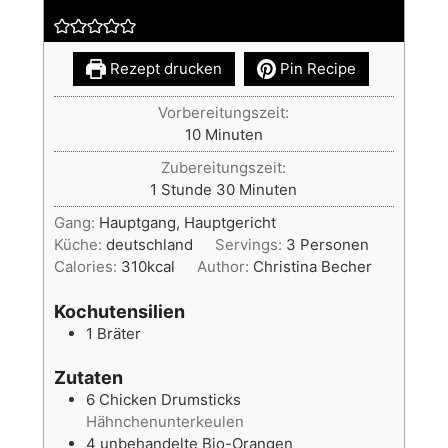
Rezept drucken
Pin Recipe
Vorbereitungszeit:
Minuten
10
Minuten
Zubereitungszeit:
Stunde
Minuten
1
Stunde
30
Minuten
Gang:
Hauptgang, Hauptgericht
Küche:
deutschland
Servings:
3
Personen
Calories:
310
kcal
Author:
Christina Becher
Kochutensilien
1 Bräter
Zutaten
6
Chicken Drumsticks
Hähnchenunterkeulen
4
unbehandelte Bio-Orangen