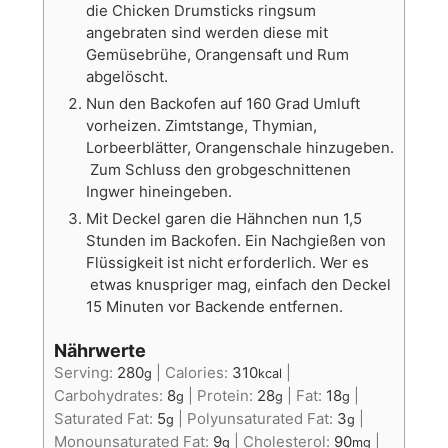
die Chicken Drumsticks ringsum
angebraten sind werden diese mit
Gemüsebrühe, Orangensaft und Rum
abgelöscht.
Nun den Backofen auf 160 Grad Umluft
vorheizen. Zimtstange, Thymian,
Lorbeerblätter, Orangenschale hinzugeben.
Zum Schluss den grobgeschnittenen
Ingwer hineingeben.
Mit Deckel garen die Hähnchen nun 1,5
Stunden im Backofen. Ein Nachgießen von
Flüssigkeit ist nicht erforderlich. Wer es
etwas knuspriger mag, einfach den Deckel
15 Minuten vor Backende entfernen.
Nährwerte
Serving:
280
|
Calories:
310
|
g
kcal
Carbohydrates:
8
|
Protein:
28
|
Fat:
18
|
g
g
g
Saturated Fat:
5
|
Polyunsaturated Fat:
3
|
g
g
Monounsaturated Fat:
9
|
Cholesterol:
90
|
g
mg