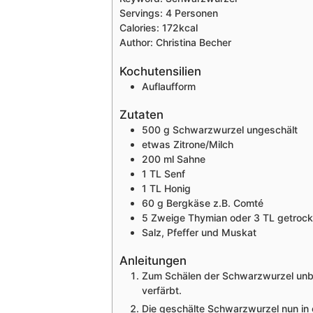
Servings:
4
Personen
Calories:
172
kcal
Author:
Christina Becher
Kochutensilien
Auflaufform
Zutaten
500
g
Schwarzwurzel
ungeschält
etwas Zitrone/Milch
200
ml
Sahne
1
TL
Senf
1
TL
Honig
60
g
Bergkäse
z.B. Comté
5
Zweige
Thymian
oder 3 TL getroc
Salz, Pfeffer und Muskat
Anleitungen
Zum Schälen der Schwarzwurzel unbed
verfärbt.
Die geschälte Schwarzwurzel nun in 