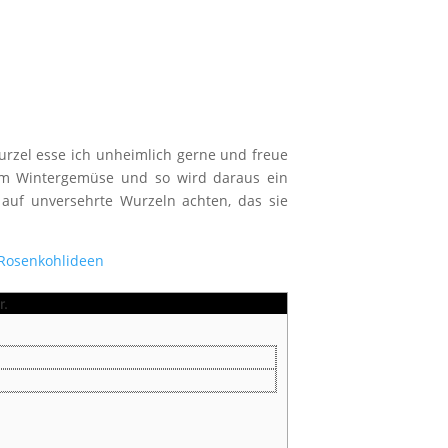
urzel esse ich unheimlich gerne und freue
sem Wintergemüse und so wird daraus ein
 auf unversehrte Wurzeln achten, das sie
Rosenkohlideen