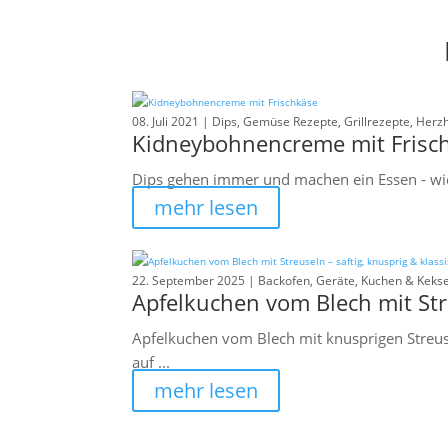
08. Juli 2021 |
Dips
,
Gemüse Rezepte
,
Grillrezepte
,
Herzh
Kidneybohnencreme mit Frisc
Dips gehen immer und machen ein Essen - wie 
mehr lesen
22. September 2025 |
Backofen
,
Geräte
,
Kuchen & Keks
Apfelkuchen vom Blech mit Stre
Apfelkuchen vom Blech mit knusprigen Streuse
auf ...
mehr lesen