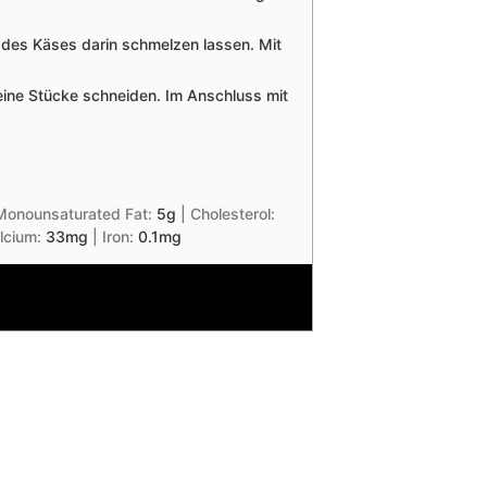
e des Käses darin schmelzen lassen. Mit
eine Stücke schneiden. Im Anschluss mit
Monounsaturated Fat:
5
g
|
Cholesterol:
lcium:
33
mg
|
Iron:
0.1
mg