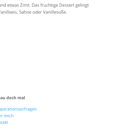
nd etwas Zimt. Das fruchtige Dessert gelingt
nilleeis, Sahne oder Vanillesoße.
hau doch mal
perationsanfragen
er mich
takt