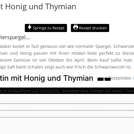
it Honig und Thymian
Springe zu Rezept
Rezept drucken
nterspargel…
dabei kostet er fast genauso viel wie normaler Spargel. Schwarzw
ymian und Honig passen mit Ihren milden Note perfekt zu die
diesem Gemüse ist von Oktober bis April. Beim Kauf sollte man
ge Saft beim Schälen zeigt auch wie frisch die Schwarzwurzel ist.
in mit Honig und Thymian
Rosenkohl, dazu findet Ihr auf meinem Blog sogar zwei Rezeptidee: