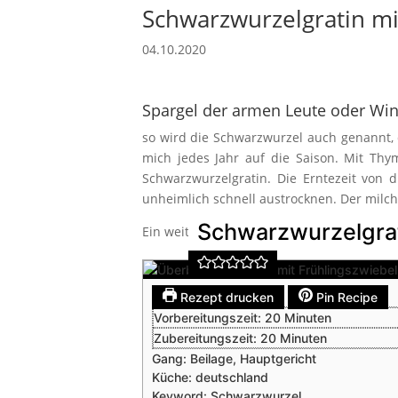
Schwarzwurzelgratin m
04.10.2020
Spargel der armen Leute oder Wi
so wird die Schwarzwurzel auch genannt, 
mich jedes Jahr auf die Saison. Mit Th
Schwarzwurzelgratin. Die Erntezeit von 
unheimlich schnell austrocknen. Der milchi
Schwarzwurzelgrat
Ein weiteres winterliches Gemüse ist der 
Rezept drucken
Pin Recipe
Minuten
Vorbereitungszeit:
20
Minuten
Minuten
Zubereitungszeit:
20
Minuten
Gang:
Beilage, Hauptgericht
Küche:
deutschland
Keyword:
Schwarzwurzel