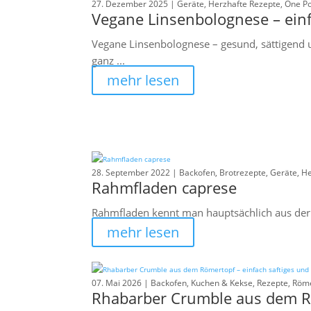
27. Dezember 2025 |
Geräte
,
Herzhafte Rezepte
,
One Po
Vegane Linsenbolognese – einf
Vegane Linsenbolognese – gesund, sättigend 
ganz ...
mehr lesen
28. September 2022 |
Backofen
,
Brotrezepte
,
Geräte
,
He
Rahmfladen caprese
Rahmfladen kennt man hauptsächlich aus der k
mehr lesen
07. Mai 2026 |
Backofen
,
Kuchen & Kekse
,
Rezepte
,
Röme
Rhabarber Crumble aus dem Rö