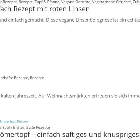
t Rezepte
,
Rezepte
,
Topf & Pfanne
,
Vegane Gerichte
,
Vegetarische Gerichte
,
Zub
ach Rezept mit roten Linsen
und einfach gemacht Diese vegane Linsenbolognese ist ein echtes
rzhafte Rezepte
,
Rezepte
alten Jahreszeit. Auf Weihnachtsmärkten erfreuen sie sich imme
rtopf / Bräter
,
Süße Rezepte
mertopf – einfach saftiges und knuspriges