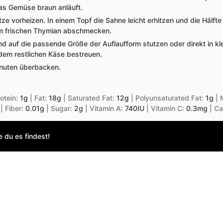
das Gemüse braun anläuft.
e vorheizen. In einem Topf die Sahne leicht erhitzen und die Hälft
em frischen Thymian abschmecken.
 auf die passende Größe der Auflaufform stutzen oder direkt in kl
em restlichen Käse bestreuen.
nuten überbacken.
otein:
1
g
|
Fat:
18
g
|
Saturated Fat:
12
g
|
Polyunsaturated Fat:
1
g
|
|
Fiber:
0.01
g
|
Sugar:
2
g
|
Vitamin A:
740
IU
|
Vitamin C:
0.3
mg
|
Ca
 du es findest!