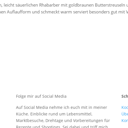
, leicht säuerlichen Rhabarber mit goldbraunen Butterstreuseln u
hen Auflaufform und schmeckt warm serviert besonders gut mit Va
Folge mir auf Social Media
Sc
Auf Social Media nehme ich euch mit in meiner
Koo
Küche. Einblicke rund um Lebensmittel,
Üb
Marktbesuche, Drehtage und Vorbereitungen für
Kon
Rezepte und Shootings. Sei dabei und triff mich