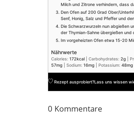
Milch und Zitrone verhindern, dass 
Den Ofen auf 200 Grad Ober/Unterhitz
Senf, Honig, Salz und Pfeffer und d
Die Schwarzwurzeln nun abgießen und
der Thymian-Sahne übergießen und d
Im vorgeheizten Ofen etwa 15-20 Mi
Nährwerte
Calories:
172
kcal
|
Carbohydrates:
2
g
|
Pr
57
mg
|
Sodium:
16
mg
|
Potassium:
48
mg
Rezept ausprobiert?
Lass uns wissen
wie
0 Kommentare