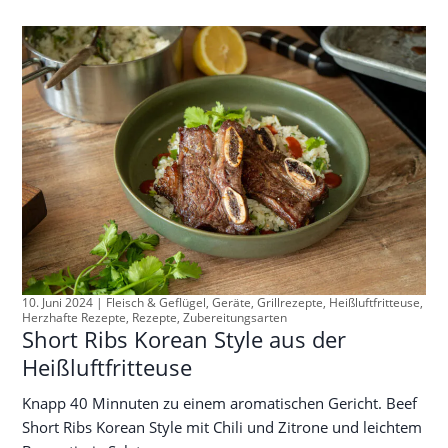
10. Juni 2024 |
Fleisch & Geflügel
,
Geräte
,
Grillrezepte
,
Heißluftfritteuse
,
Herzhafte Rezepte
,
Rezepte
,
Zubereitungsarten
Short Ribs Korean Style aus der
Heißluftfritteuse
Knapp 40 Minnuten zu einem aromatischen Gericht. Beef
Short Ribs Korean Style mit Chili und Zitrone und leichtem