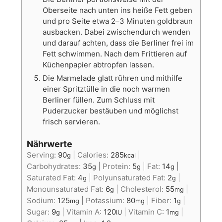
Oberseite nach unten ins heiße Fett geben
und pro Seite etwa 2–3 Minuten goldbraun
ausbacken. Dabei zwischendurch wenden
und darauf achten, dass die Berliner frei im
Fett schwimmen. Nach dem Frittieren auf
Küchenpapier abtropfen lassen.
Die Marmelade glatt rühren und mithilfe
einer Spritztülle in die noch warmen
Berliner füllen. Zum Schluss mit
Puderzucker bestäuben und möglichst
frisch servieren.
Nährwerte
Serving:
90
|
Calories:
285
|
g
kcal
Carbohydrates:
35
|
Protein:
5
|
Fat:
14
|
g
g
g
Saturated Fat:
4
|
Polyunsaturated Fat:
2
|
g
g
Monounsaturated Fat:
6
|
Cholesterol:
55
|
g
mg
Sodium:
125
|
Potassium:
80
|
Fiber:
1
|
mg
mg
g
Sugar:
9
|
Vitamin A:
120
|
Vitamin C:
1
|
g
IU
mg