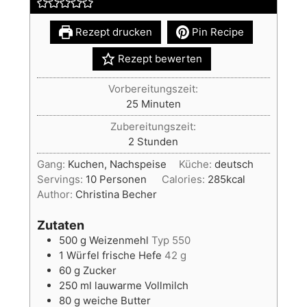
Rezept drucken
Pin Recipe
Rezept bewerten
Vorbereitungszeit:
Minuten
25
Minuten
Zubereitungszeit:
Stunden
2
Stunden
Gang:
Kuchen, Nachspeise
Küche:
deutsch
Servings:
10
Personen
Calories:
285
kcal
Author:
Christina Becher
Zutaten
500
g
Weizenmehl
Typ 550
1
Würfel
frische Hefe
42 g
60
g
Zucker
250
ml
lauwarme Vollmilch
80
g
weiche Butter