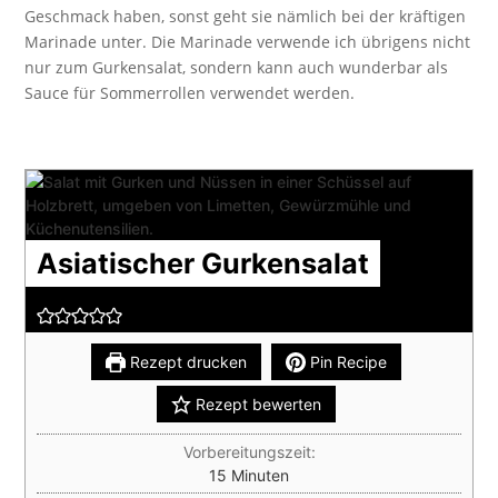
Geschmack haben, sonst geht sie nämlich bei der kräftigen
Marinade unter. Die Marinade verwende ich übrigens nicht
nur zum Gurkensalat, sondern kann auch wunderbar als
Sauce für Sommerrollen verwendet werden.
Asiatischer Gurkensalat
Rezept drucken
Pin Recipe
Rezept bewerten
Vorbereitungszeit:
Minuten
15
Minuten