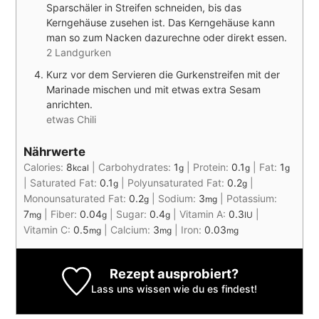
Sparschäler in Streifen schneiden, bis das
Kerngehäuse zusehen ist. Das Kerngehäuse kann
man so zum Nacken dazurechne oder direkt essen.
2 Landgurken
Kurz vor dem Servieren die Gurkenstreifen mit der
Marinade mischen und mit etwas extra Sesam
anrichten.
etwas Chili
Nährwerte
Calories:
8
|
Carbohydrates:
1
|
Protein:
0.1
|
Fat:
1
kcal
g
g
g
|
Saturated Fat:
0.1
|
Polyunsaturated Fat:
0.2
|
g
g
Monounsaturated Fat:
0.2
|
Sodium:
3
|
Potassium:
g
mg
7
|
Fiber:
0.04
|
Sugar:
0.4
|
Vitamin A:
0.3
|
mg
g
g
IU
Vitamin C:
0.5
|
Calcium:
3
|
Iron:
0.03
mg
mg
mg
Rezept ausprobiert?
Lass uns wissen
wie du es findest!