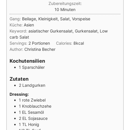
Zubereitungszeit:
Minuten
10
Minuten
Gang:
Beilage, Kleinigkeit, Salat, Vorspeise
Küche:
Asien
Keyword:
asiatischer Gurkensalat, Gurkensalat, Low
carb Salat
Servings:
2
Portionen
Calories:
8
kcal
Author:
Christina Becher
Kochutensilien
1 Sparschäler
Zutaten
2
Landgurken
Dressing:
1
rote Zwiebel
1
Knoblauchzehe
1
EL
Sesamöl
2
EL
Sojasauce
1
TL
Honig