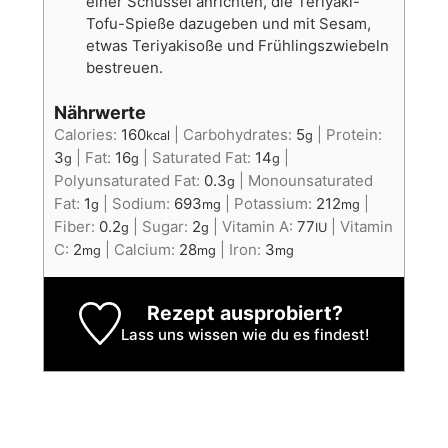
einer Schüssel anrichten, die Teriyaki-
Tofu-Spieße dazugeben und mit Sesam,
etwas Teriyakisoße und Frühlingszwiebeln
bestreuen.
Nährwerte
Calories:
160
|
Carbohydrates:
5
|
Protein:
kcal
g
3
|
Fat:
16
|
Saturated Fat:
14
|
g
g
g
Polyunsaturated Fat:
0.3
|
Monounsaturated
g
Fat:
1
|
Sodium:
693
|
Potassium:
212
|
g
mg
mg
Fiber:
0.2
|
Sugar:
2
|
Vitamin A:
77
|
Vitamin
g
g
IU
C:
2
|
Calcium:
28
|
Iron:
3
mg
mg
mg
Rezept ausprobiert?
Lass uns wissen
wie du es findest!