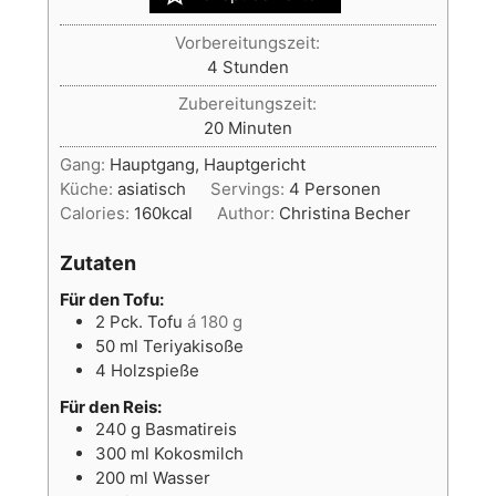
Vorbereitungszeit:
Stunden
4
Stunden
Zubereitungszeit:
Minuten
20
Minuten
Gang:
Hauptgang, Hauptgericht
Küche:
asiatisch
Servings:
4
Personen
Calories:
160
kcal
Author:
Christina Becher
Zutaten
Für den Tofu:
2
Pck.
Tofu
á 180 g
50
ml
Teriyakisoße
4
Holzspieße
Für den Reis:
240
g
Basmatireis
300
ml
Kokosmilch
200
ml
Wasser