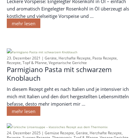
Leckere Vorspeise: Eingelegter Rosenkohl in Öl – einfach
und aromatisch Eingelegter Rosenkohl in Öl überzeugt als
köstliche und vielseitige Vorspeise und ...
mehr lesen
23. Dezember 2021 |
Geräte
,
Herzhafte Rezepte
,
Pasta Rezepte
,
Rezepte
,
Topf & Pfanne
,
Vegetarische Gerichte
Parmigiano Pasta mit schwarzem
Knoblauch
In diesem Rezept geht es nach Italien und je intensiver ich
mich mit Italien und den dort hergestellten Lebensmitteln
befasse, desto mehr imponiert mir ...
mehr lesen
24. Dezember 2025 |
Gemüse Rezepte
,
Geräte
,
Herzhafte Rezepte
,
Rezepte
,
Suppen Rezepte
,
Thermomix
,
Topf & Pfanne
,
Vegane Gerichte
,