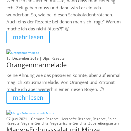
Wenn ich eins lernen musste, dann dass man Hefeteig
echt Zeit geben muss und dann wird er einfach
wunderbar. So, wie bei diesen Schokoladenbrötchen.
Auch eins der Rezepte bei denen man sich fragt:" Warum
mache ich das nicht öfters?!" 🙂
mehr lesen
15. Dezember 2019 |
Dips
,
Rezepte
Orangenmarmelade
Keine Ahnung wie das passieren konnte, aber auf einmal
mag ich Zitrusmarmelade. Von Orangeat und Zitronat
mache ich aber weiterhin einen riesen Bogen. 🙂
mehr lesen
07. Juni 2021 |
Gemüse Rezepte
,
Herzhafte Rezepte
,
Rezepte
,
Salat
Rezepte
,
Vegane Gerichte
,
Vegetarische Gerichte
,
Zubereitungsarten
Mango-Erdnusssalat mit Minze