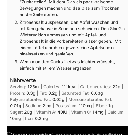
"Zuckerteller". Mit dem Glas ein paar kreisende
Bewegungen machen und das Glas zum Trocknen
an die Seite stellen.
Zitronensaft auspressen, den Apfel waschen und
mit Kerngehäuse in Scheiben schneiden. Den SloeGin
Winteredition abmessen und mit Apfel- und
Zitronensaft in die vorbereiteten Gläser geben. Mit
einem Löffel umrühren, jeweils eine Apfelschein
hineinsetzen und genießen.
Wenn man den Cocktail etwas leichter wünscht,
einfach mit stillem Wasser ergänzen.
Nährwerte
Serving:
125
ml
|
Calories:
111
kcal
|
Carbohydrates:
22
g
|
Protein:
0.3
g
|
Fat:
0.2
g
|
Saturated Fat:
0.03
g
|
Polyunsaturated Fat:
0.05
g
|
Monounsaturated Fat:
0.01
g
|
Sodium:
2
mg
|
Potassium:
110
mg
|
Fiber:
1
g
|
Sugar:
20
g
|
Vitamin A:
40
IU
|
Vitamin C:
14
mg
|
Calcium:
10
mg
|
Iron:
0.2
mg