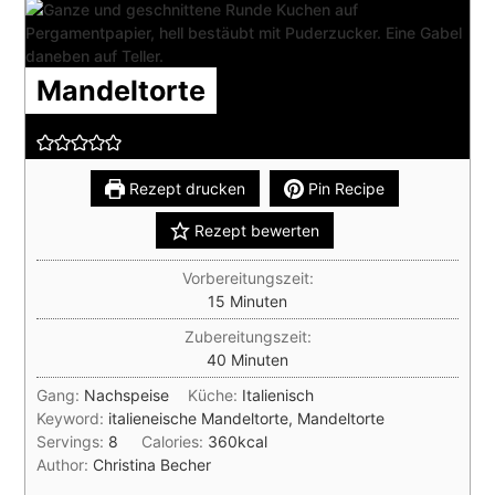
Mandeltorte
Rezept drucken
Pin Recipe
Rezept bewerten
Vorbereitungszeit:
Minuten
15
Minuten
Zubereitungszeit:
Minuten
40
Minuten
Gang:
Nachspeise
Küche:
Italienisch
Keyword:
italieneische Mandeltorte, Mandeltorte
Servings:
8
Calories:
360
kcal
Author:
Christina Becher