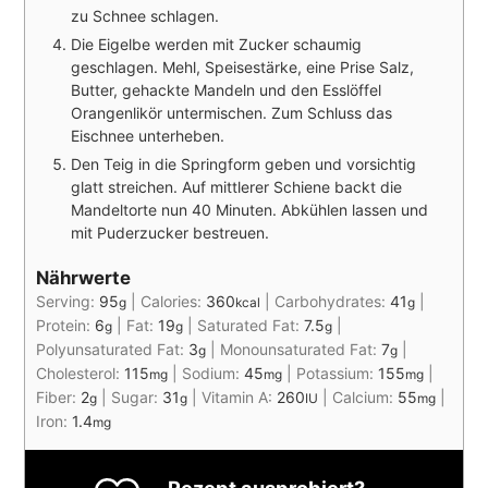
zu Schnee schlagen.
Die Eigelbe werden mit Zucker schaumig
geschlagen. Mehl, Speisestärke, eine Prise Salz,
Butter, gehackte Mandeln und den Esslöffel
Orangenlikör untermischen. Zum Schluss das
Eischnee unterheben.
Den Teig in die Springform geben und vorsichtig
glatt streichen. Auf mittlerer Schiene backt die
Mandeltorte nun 40 Minuten. Abkühlen lassen und
mit Puderzucker bestreuen.
Nährwerte
Serving:
95
|
Calories:
360
|
Carbohydrates:
41
|
g
kcal
g
Protein:
6
|
Fat:
19
|
Saturated Fat:
7.5
|
g
g
g
Polyunsaturated Fat:
3
|
Monounsaturated Fat:
7
|
g
g
Cholesterol:
115
|
Sodium:
45
|
Potassium:
155
|
mg
mg
mg
Fiber:
2
|
Sugar:
31
|
Vitamin A:
260
|
Calcium:
55
|
g
g
IU
mg
Iron:
1.4
mg
Rezept ausprobiert?