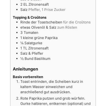
2
EL
Zitronensaft
Salz
Pfeffer, 1 Prise Zucker
Topping & Croûtons
Rinde der Toastscheiben
für die Croûtons
etwas Olivenöl & Salz
zum Rösten
3
Tomaten
1
kleine grüne Paprika
¼
Salatgurke
1
TL
Zitronensaft
Salz & Pfeffer
½
Bund
Basilikum
Anleitungen
Basis vorbereiten
Toast entrinden, die Scheiben kurz in
kaltem Wasser einweichen und
anschließend gut ausdrücken.
Rote Paprika putzen und grob würfeln.
Gurke halbieren, entkernen (optional) und