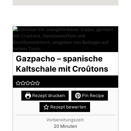
Gazpacho – spanische
Kaltschale mit Croûtons
Rezept drucken
Pin Recipe
Rezept bewerten
Vorbereitungszeit:
Minuten
20
Minuten