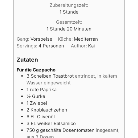
Zubereitungszeit:
Stunde
1
Stunde
Gesamtzeit:
Stunde
Minuten
1
Stunde
20
Minuten
Gang:
Vorspeise
Küche:
Mediterran
Servings:
4
Personen
Author:
Kai
Zutaten
Für die Gazpacho
3
Scheiben
Toastbrot
entrindet, in kaltem
Wasser eingeweicht
1
rote Paprika
½
Gurke
1
Zwiebel
2
Knoblauchzehen
6
EL
Olivenöl
3
EL
weißer Balsamico
750
g
geschälte Dosentomaten
insgesamt,
aus 3 Dosen